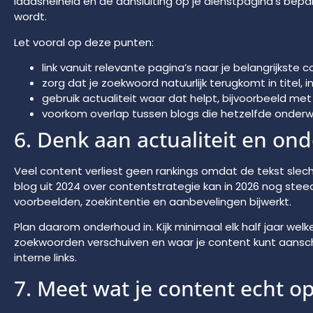
laadsnelheid en de aansluiting op je dienstpagina’s bep
wordt.
Let vooral op deze punten:
link vanuit relevante pagina’s naar je belangrijkste 
zorg dat je zoekwoord natuurlijk terugkomt in titel, 
gebruik actualiteit waar dat helpt, bijvoorbeeld met 
voorkom overlap tussen blogs die hetzelfde onder
6. Denk aan actualiteit en on
Veel content verliest geen rankings omdat de tekst slech
blog uit 2024 over contentstrategie kan in 2026 nog ste
voorbeelden, zoekintentie en aanbevelingen bijwerkt.
Plan daarom onderhoud in. Kijk minimaal elk half jaar welk
zoekwoorden verschuiven en waar je content kunt aansc
interne links.
7. Meet wat je content echt op