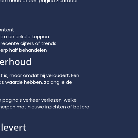
alen mede of een pagina zichtbaar
content
intro en enkele koppen
recente cijfers of trends
werp half behandelen
derhoud
t is, maar omdat hij veroudert. Een
eds waarde hebben, zolang je de
e pagina’s verkeer verliezen, welke
herpen met nieuwe inzichten of betere
levert