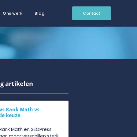
Ons werk
Blog
Contact
g artikelen
vs Rank Math vs
de keuze
 Rank Math en SEOPress
kaar, maar verschillen sterk