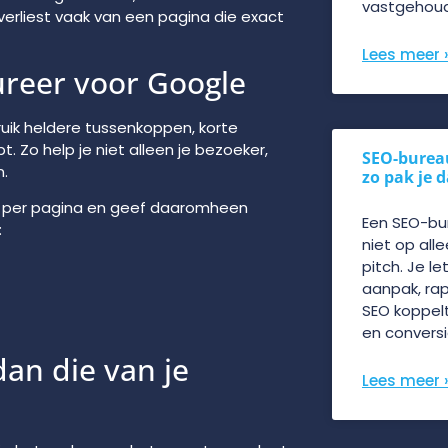
vastgehou
verliest vaak van een pagina die exact
Lees meer 
tureer voor Google
ruik heldere tussenkoppen, korte
 Zo help je niet alleen je bezoeker,
SEO-burea
.
zo pak je 
p per pagina en geef daaromheen
Een SEO-bu
:
niet op all
pitch. Je le
aanpak, ra
SEO koppelt
en conversi
dan die van je
Lees meer 