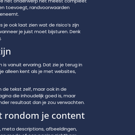
a die het onderwerp het meest compleet
lden toevoegt, randvoorwaarden
eeneemt.
je ook laat zien wat de risico’s zijn
nneer je juist moet bijsturen. Denk
.
ijn
 vanuit ervaring. Dat zie je terug in
je alleen kent als je met websites,
n de tekst zelf, maar ook in de
ina die inhoudelijk goed is, maar
inder resultaat dan je zou verwachten.
xt rondom je content
ls, meta descriptions, afbeeldingen,