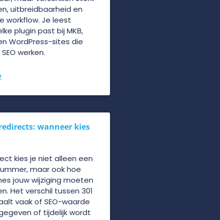
gen, uitbreidbaarheid en
e workflow. Je leest
ke plugin past bij MKB,
n WordPress-sites die
 SEO werken.
»
 redirects: wanneer kies
rect kies je niet alleen een
nummer, maar ook hoe
es jouw wijziging moeten
en. Het verschil tussen 301
aalt vaak of SEO-waarde
egeven of tijdelijk wordt