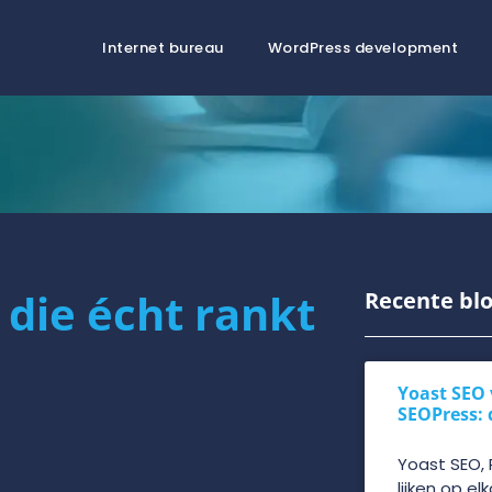
Internet bureau
WordPress development
 die écht rankt
Recente blo
Yoast SEO 
SEOPress: 
Yoast SEO,
lijken op el