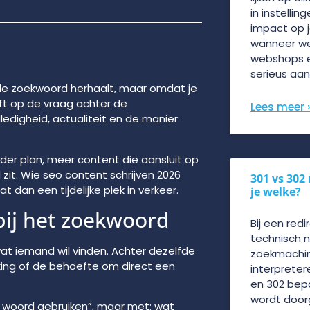
in instellin
impact op j
wanneer wel
webshops e
serieus aan
fde zoekwoord herhaalt, maar omdat je
ft op de vraag achter de
Lees meer 
ledigheid, actualiteit en de manier
er plan, meer content die aansluit op
zit. Wie seo content schrijven 2026
301 vs 302
dan een tijdelijke piek in verkeer.
je welke?
 bij het zoekwoord
Bij een redi
technisch 
 wat iemand wil vinden. Achter dezelfde
zoekmachin
jking of de behoefte om direct een
interpreter
en 302 bep
wordt doorg
t woord gebruiken”, maar met: wat