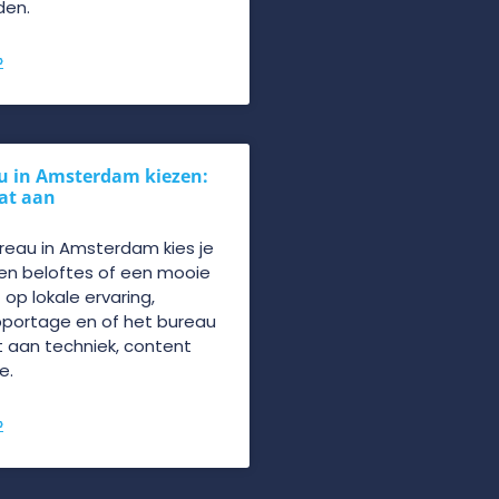
den.
»
u in Amsterdam kiezen:
dat aan
reau in Amsterdam kies je
een beloftes of een mooie
t op lokale ervaring,
pportage en of het bureau
 aan techniek, content
e.
»