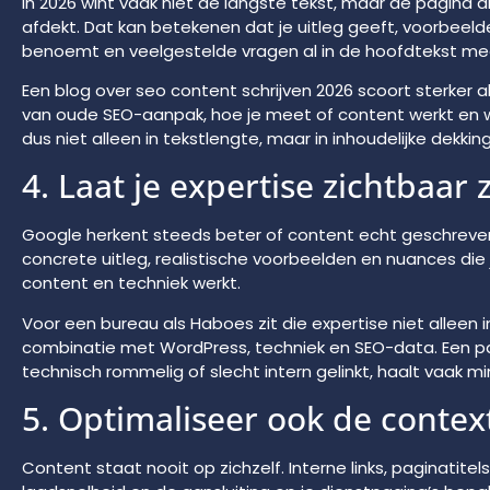
In 2026 wint vaak niet de langste tekst, maar de pagin
afdekt. Dat kan betekenen dat je uitleg geeft, voorbee
benoemt en veelgestelde vragen al in de hoofdtekst m
Een blog over seo content schrijven 2026 scoort sterker als 
van oude SEO-aanpak, hoe je meet of content werkt en wa
dus niet alleen in tekstlengte, maar in inhoudelijke dekking
4. Laat je expertise zichtbaar z
Google herkent steeds beter of content echt geschreven is
concrete uitleg, realistische voorbeelden en nuances die 
content en techniek werkt.
Voor een bureau als Haboes zit die expertise niet alleen i
combinatie met WordPress, techniek en SEO-data. Een pag
technisch rommelig of slecht intern gelinkt, haalt vaak m
5. Optimaliseer ook de conte
Content staat nooit op zichzelf. Interne links, paginatite