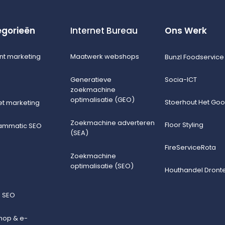
gorieën
Internet Bureau
Ons Werk
nt marketing
Maatwerk webshops
Bunzl Foodservice
Generatieve
Socia-ICT
zoekmachine
optimalisatie (GEO)
Stoerhout Het Goo
et marketing
Zoekmachine adverteren
Floor Styling
ammatic SEO
(SEA)
FireServiceRota
Zoekmachine
optimalisatie (SEO)
Houthandel Dront
e SEO
op & e-