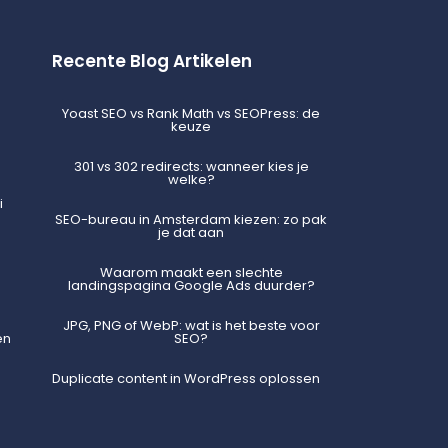
Recente Blog Artikelen
Yoast SEO vs Rank Math vs SEOPress: de
keuze
301 vs 302 redirects: wanneer kies je
welke?
i
SEO-bureau in Amsterdam kiezen: zo pak
je dat aan
Waarom maakt een slechte
landingspagina Google Ads duurder?
JPG, PNG of WebP: wat is het beste voor
en
SEO?
Duplicate content in WordPress oplossen