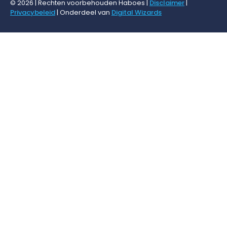
© 2026 | Rechten voorbehouden Haboes |
Disclaimer
|
Privacybeleid
| Onderdeel van
Digital Wizards