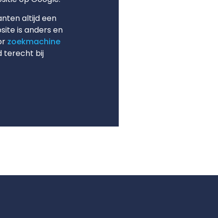
nten altijd een
ite is anders en
or
zoekmachine
d terecht bij