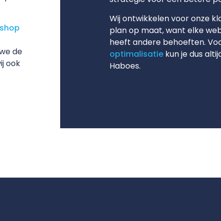
Wij ontwikkelen voor onze kla
shop
plan op maat, want elke webs
heeft andere behoeften. Vo
 we de
optimalisatie
kun je dus altij
j ook
Haboes.