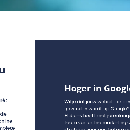
au
Hoger in Googl
 mét
Wil je dat jouw website orga
gevonden wordt op Google?
die
Haboes heeft met jarenlang
nline
team van online marketing c
mplete
strategie voor een betere po