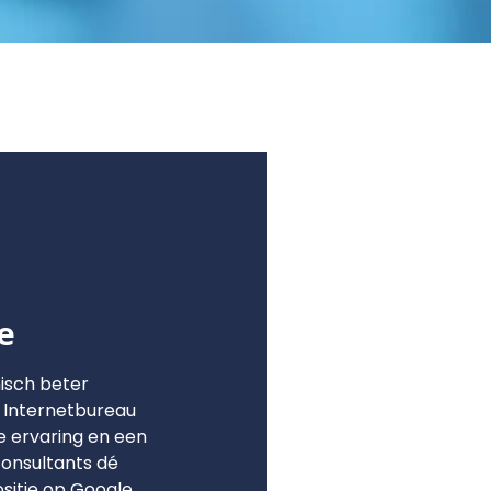
e
nisch beter
 Internetbureau
e ervaring en een
onsultants dé
sitie op Google.