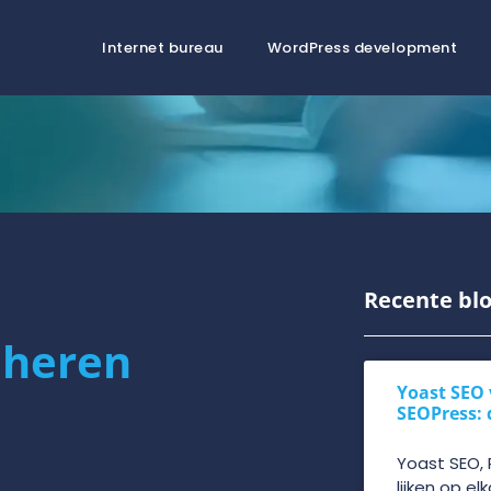
Internet bureau
WordPress development
Recente blo
eheren
Yoast SEO 
SEOPress: 
Yoast SEO,
lijken op el