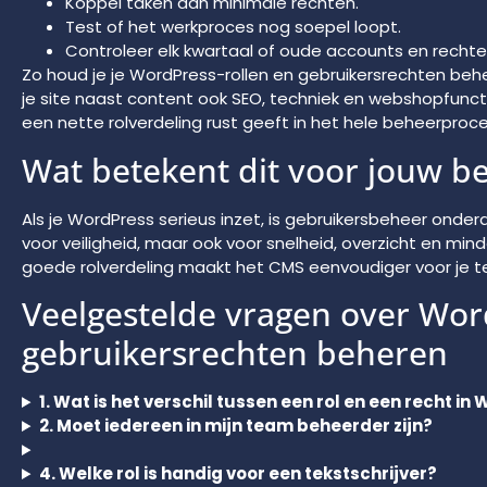
Koppel taken aan minimale rechten.
Test of het werkproces nog soepel loopt.
Controleer elk kwartaal of oude accounts en rechte
Zo houd je je WordPress-rollen en gebruikersrechten behee
je site naast content ook SEO, techniek en webshopfuncti
een nette rolverdeling rust geeft in het hele beheerproce
Wat betekent dit voor jouw be
Als je WordPress serieus inzet, is gebruikersbeheer onderde
voor veiligheid, maar ook voor snelheid, overzicht en min
goede rolverdeling maakt het CMS eenvoudiger voor je tea
Veelgestelde vragen over Wor
gebruikersrechten beheren
1. Wat is het verschil tussen een rol en een recht i
2. Moet iedereen in mijn team beheerder zijn?
4. Welke rol is handig voor een tekstschrijver?