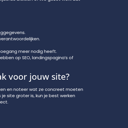
loggegevens.
verantwoordelijken.
toegang meer nodig heeft.
 hebben op SEO, landingspagina’s of
.
ak voor jouw site?
erken en noteer wat ze concreet moeten
je site groter is, kun je best werken
ect.