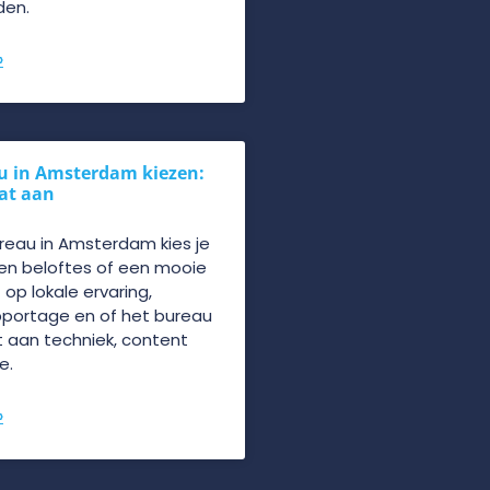
den.
»
u in Amsterdam kiezen:
dat aan
reau in Amsterdam kies je
een beloftes of een mooie
t op lokale ervaring,
pportage en of het bureau
 aan techniek, content
e.
»