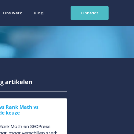
Ons werk
Blog
Contact
g artikelen
vs Rank Math vs
de keuze
 Rank Math en SEOPress
kaar, maar verschillen sterk