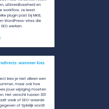
gen, uitbreidbaarheid en
e workflow. Je leest
ke plugin past bij MKB,
n WordPress-sites die
 SEO werken.
»
 redirects: wanneer kies
rect kies je niet alleen een
nummer, maar ook hoe
es jouw wijziging moeten
en. Het verschil tussen 301
aalt vaak of SEO-waarde
egeven of tijdelijk wordt