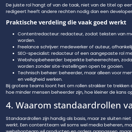
De juiste rol hangt af van de taak, niet van de titel op ee
redigeert heeft andere rechten nodig dan een developer
Praktische verdeling die vaak goed werkt
Contentredacteur: redacteur, zodat teksten van 
worden.
Freelance schrijver: medewerker of auteur, afhankelij
SEO-specialist: redacteur of een aangepaste rol me
Webshopbeheerder: beperkte beheerrechten, zoda
worden zonder site-instellingen open te gooien.
Technisch beheer: beheerder, maar alleen voor men
en veiligheid werken.
Bij grotere teams loont het om rollen strakker te trekken da
hoe minder mensen beheerder zijn, hoe kleiner de kans op 
4. Waarom standaardrollen va
Standaardrollen zijn handig als basis, maar ze sluiten nie
werkt. Een contentteam wil soms wel media beheren, maar 
webshopteam wil producten en orders aanpassen, maar g