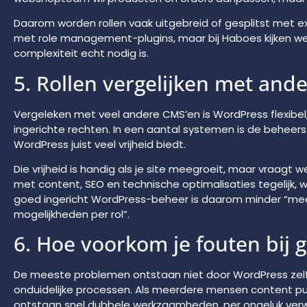
Daarom worden rollen vaak uitgebreid of gesplitst met 
met role management-plugins, maar bij Haboes kijken we e
complexiteit echt nodig is.
5. Rollen vergelijken met and
Vergeleken met veel andere CMS’en is WordPress flexibel
ingerichte rechten. In een aantal systemen is de beheerst
WordPress juist veel vrijheid biedt.
Die vrijheid is handig als je site meegroeit, maar vraagt we
met content, SEO en technische optimalisaties tegelijk, wil
goed ingericht WordPress-beheer is daarom minder “mee
mogelijkheden per rol”.
6. Hoe voorkom je fouten bij 
De meeste problemen ontstaan niet door WordPress zelf
onduidelijke processen. Als meerdere mensen content pu
ontstaan snel dubbele werkzaamheden, per ongeluk verwi