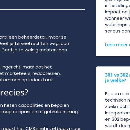
in instellin
impact op j
wanneer wel
webshops e
serieus aan
ooral een beheerdetail, maar ze
 Geef je te veel rechten weg, dan
Lees meer 
 Geef je te weinig rechten, dan
n ingericht, maar dat het
met marketeers, redacteuren,
301 vs 302
fstemmen op ieders taak.
je welke?
recies?
Bij een redi
technisch 
en heten capabilities en bepalen
zoekmachin
ns mag aanpassen of gebruikers mag
interpreter
en 302 bep
wordt doorg
t maakt het CMS snel inzetbaar, maar