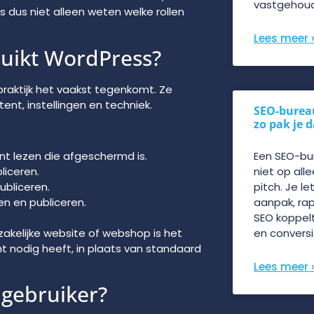
vastgehou
is dus niet alleen weten welke rollen
Lees meer 
ruikt WordPress?
praktijk het vaakst tegenkomt. Ze
ent, instellingen en techniek.
SEO-burea
zo pak je 
nt lezen die afgeschermd is.
Een SEO-bu
liceren.
niet op all
ubliceren.
pitch. Je le
n en publiceren.
aanpak, ra
SEO koppelt
akelijke website of webshop is het
en conversi
t nodig heeft, in plaats van standaard
Lees meer 
e gebruiker?